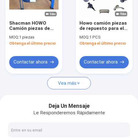
Recorrido por la fábrica
Control de calidad
Shacman HOWO
Howo camión piezas
Camión piezas de
de repuesto para el
Noticias
repuesto Motor
parachoques de
MOQ:
1 piezas
MOQ:
1 PCS
Weichai / Cummins
cabina original
Obtenga el último precio
Obtenga el último precio
Motor Para
WG1642241021 para
Casos de trabajo
reemplazar / reparar
el reemplazo
Con precio de fábrica
Solicitar una cita
Contactar ahora
Contactar ahora
Vea más
Recambios del camión de Shacman
Partes para camiones Sinotruk Howo
Deja Un Mensaje
Le Responderemos Rápidamente
camión volquete
Camión del tractor