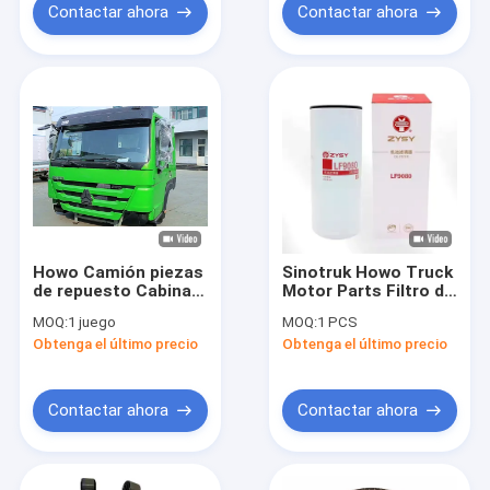
Contactar ahora
Contactar ahora
Howo Camión piezas
Sinotruk Howo Truck
de repuesto Cabina
Motor Parts Filtro de
de techo plano Assy
aceite LF9080
MOQ:
1 juego
MOQ:
1 PCS
Cabina de camión
original para
Obtenga el último precio
Obtenga el último precio
pesado para
reparación y
reemplazo
reemplazo
Contactar ahora
Contactar ahora