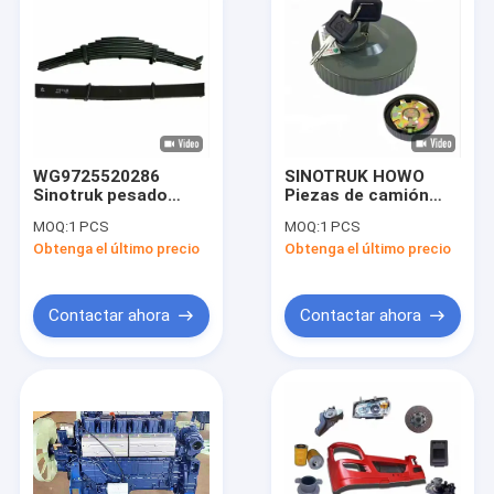
WG9725520286
SINOTRUK HOWO
Sinotruk pesado
Piezas de camión
HOWO piezas de
AZ9112550213
MOQ:
1 PCS
MOQ:
1 PCS
camión suspensión
Revestimiento del
Obtenga el último precio
Obtenga el último precio
montaje de resorte
tanque de
de la hoja trasera
combustible Piezas
de repuesto de
camión pesado
Contactar ahora
Contactar ahora
En casa
Productos
Sobre nosotros