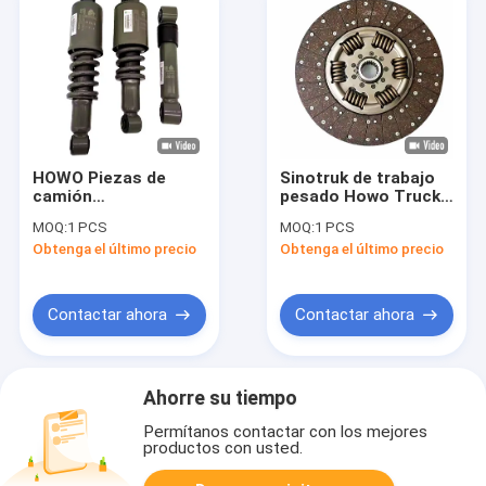
HOWO Piezas de
Sinotruk de trabajo
camión
pesado Howo Truck
WG1642430282
Parts Disc Plate de
MOQ:
1 PCS
MOQ:
1 PCS
Absorbedor de
embrague
Obtenga el último precio
Obtenga el último precio
choques de cabina
WG9921161100
WG1642440088
WG9114160020
WG1642430282
AZ9725160390 Para
WG1664430103
reemplazar
Contactar ahora
Contactar ahora
Ahorre su tiempo
Permítanos contactar con los mejores
productos con usted.