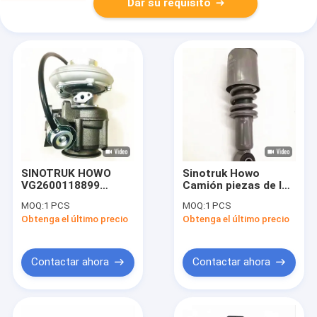
Dar su requisito
SINOTRUK HOWO
Sinotruk Howo
VG2600118899
Camión piezas de la
Partes de repuesto
cabina de absorción
MOQ:
1 PCS
MOQ:
1 PCS
para camiones
de choques
Obtenga el último precio
Obtenga el último precio
Turbocompresor
WG1642430282
WG1642440088
WG1642430282
WG1664430103
Contactar ahora
Contactar ahora