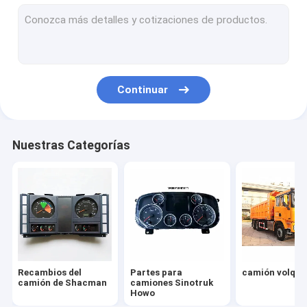
Partes de cabinas de camiones
Piezas del motor del camión
Piezas de la iluminación del camión
Continuar
Partes de transmisiones de camiones
Camiones de uso especial
Nuestras Categorías
Otros vehículos
Recambios del camión de Faw
Recambios del camión de FOTON
Recambios del
Partes para
camión volque
camión de Shacman
camiones Sinotruk
Howo