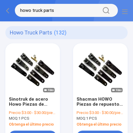
Howo Truck Parts
(132)
Sinotruk de acero
Shacman HOWO
Howo Piezas de
Piezas de repuesto
camión Caja de
de camión Caja de
Precio:
$3.00 - $30.00/pieces
Precio:
$3.00 - $30.00/pieces
cambios Brazo de
cambios Brazo de
MOQ:
1 PCS
MOQ:
1 PCS
rodaje LRC Brazo de
rodaje LRC Brazo de
cambio F96035-85
cambio F96035-85
Obtenga el último precio
Obtenga el último precio