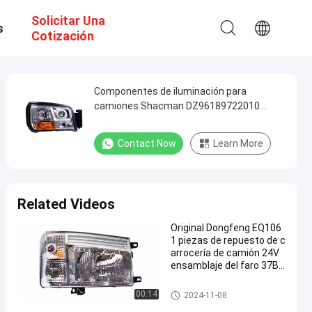
Solicitar Una
s
Cotización
Componentes de iluminación para
camiones Shacman DZ96189722010
DZ96189722020 DZ93189723010
Accesorios para camiones
Contact Now
Learn More
Related Videos
Original Dongfeng EQ106
1 piezas de repuesto de c
arrocería de camión 24V
ensamblaje del faro 37BG
35-11020
Piezas de la iluminación del c
00:14
2024-11-08
amión