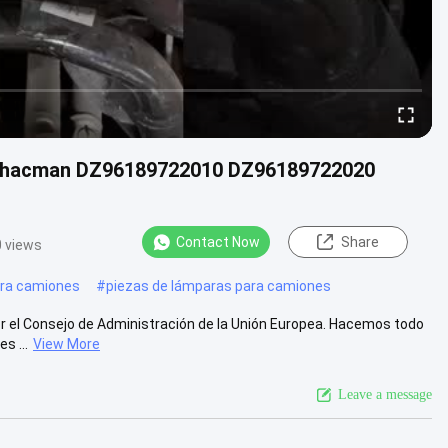
 Shacman DZ96189722010 DZ96189722020
Contact Now
Share
 views
ara camiones
#
piezas de lámparas para camiones
or el Consejo de Administración de la Unión Europea. Hacemos todo
s ...
View More
Leave a message