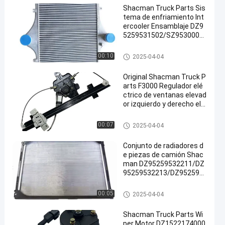
Shacman Truck Parts Sis
tema de enfriamiento Int
ercooler Ensamblaje DZ9
5259531502/SZ9530008
33 Fábrica original para re
paración/reemplazo
Recambios del camión de Sha
00:10
2025-04-04
cman
Original Shacman Truck P
arts F3000 Regulador elé
ctrico de ventanas elevad
or izquierdo y derecho ele
vadores de vidrio 81.6264
0.6049/50 Precio de fábri
Recambios del camión de Sha
00:07
2025-04-04
ca
cman
Conjunto de radiadores d
e piezas de camión Shac
man DZ95259532211/DZ
95259532213/DZ952595
32212 Fabrica de piezas d
e automóviles Radiador d
Recambios del camión de Sha
00:05
2025-04-04
e enfriamiento por agua p
cman
ara reparación / reemplaz
Shacman Truck Parts Wi
o
per Motor DZ1522174000