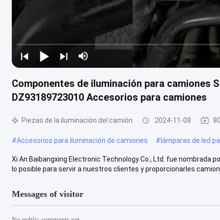
Componentes de iluminación para camiones
DZ93189723010 Accesorios para camiones
Piezas de la iluminación del camión
2024-11-08
80
#
Accesorios para iluminación de camiones
#
lámparas de led p
Xi An Baibangxing Electronic Technology Co., Ltd. fue nombrada p
lo posible para servir a nuestros clientes y proporcionarles camione
Messages of visitor
No public comments yet